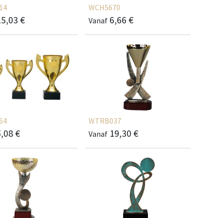
14
WCH5670
15,03
€
6,66
€
Vanaf
64
WTRB037
5,08
€
19,30
€
Vanaf