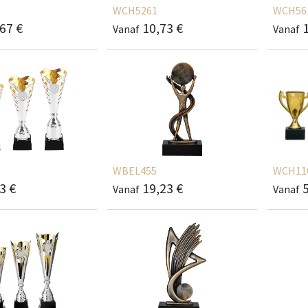
WCH5261
WCH56
,67
€
10,73
€
Vanaf
Vanaf
WBEL455
WCH11
03
€
19,23
€
Vanaf
Vanaf