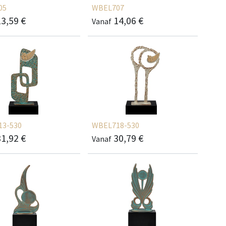
05
WBEL707
13,59
€
14,06
€
Vanaf
13-530
WBEL718-530
31,92
€
30,79
€
Vanaf