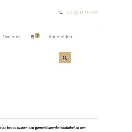
+32 (0) 15 250 150
0
Over ons
Aanmelden
 je de keuze tussen een gemetaliseerde tekstlabel en een