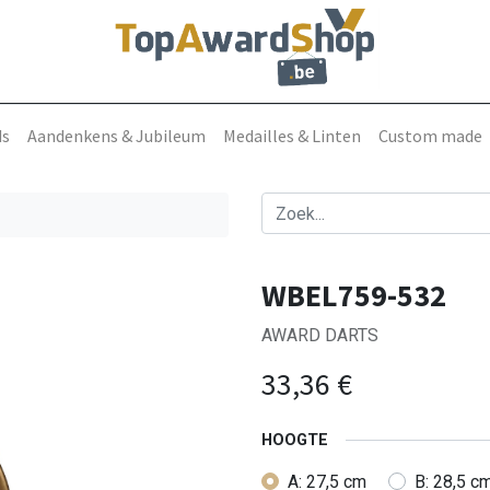
ds
Aandenkens & Jubileum
Medailles & Linten
Custom made
WBEL759-532
AWARD DARTS
33,36
€
HOOGTE
A: 27,5 cm
B: 28,5 c