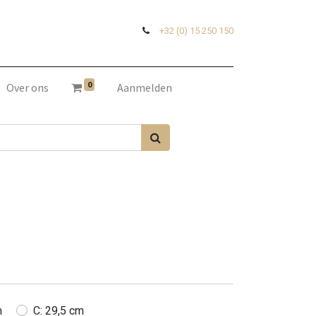
+32 (0) 15 250 150
0
Over ons
Aanmelden
m
C: 29,5 cm