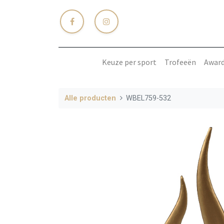
Keuze per sport
Trofeeën
Awar
Alle producten
WBEL759-532