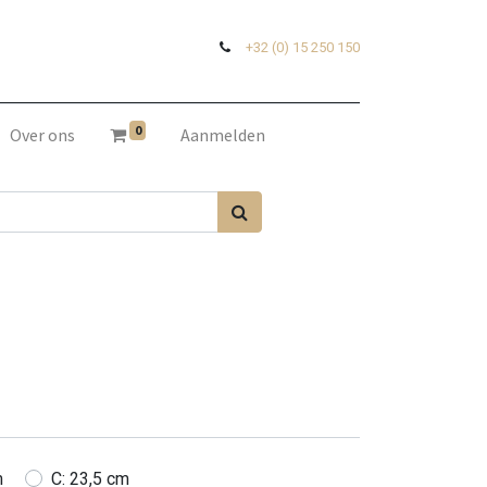
+32 (0) 15 250 150
0
Over ons
Aanmelden
m
C: 23,5 cm