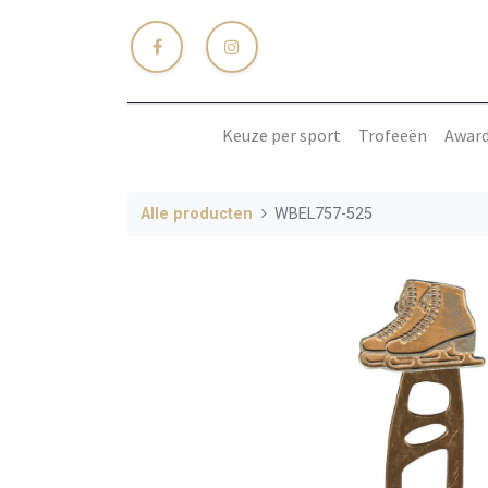
Keuze per sport
Trofeeën
Awar
Alle producten
WBEL757-525