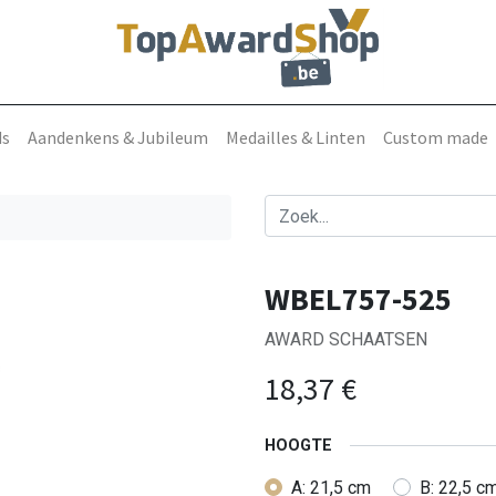
ds
Aandenkens & Jubileum
Medailles & Linten
Custom made
WBEL757-525
AWARD SCHAATSEN
18,37
€
HOOGTE
A: 21,5 cm
B: 22,5 c