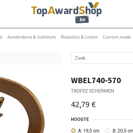
ds
Aandenkens & Jubileum
Medailles & Linten
Custom made
WBEL740-570
TROFEE SCHERMEN
42,79
€
HOOGTE
A: 19,5 cm
B: 20,5 c