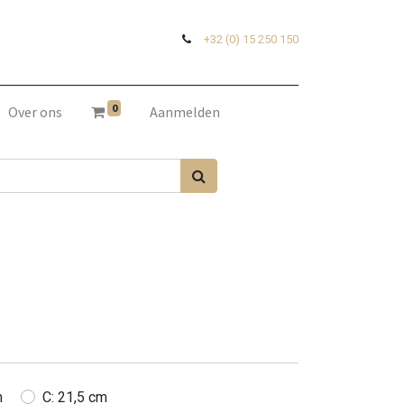
+32 (0) 15 250 150
0
Over ons
Aanmelden
m
C: 21,5 cm