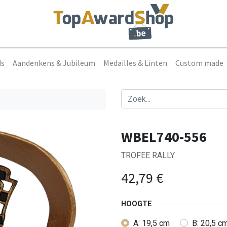
ds
Aandenkens & Jubileum
Medailles & Linten
Custom made
WBEL740-556
TROFEE RALLY
42,79
€
HOOGTE
A: 19,5 cm
B: 20,5 c