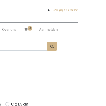
+32 (0) 15 250 150
0
Over ons
Aanmelden
m
C: 21,5 cm