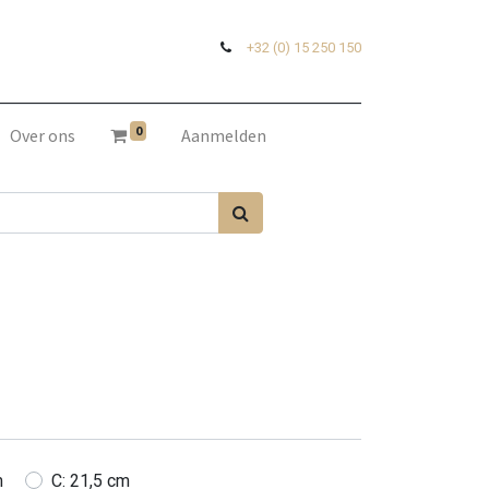
+32 (0) 15 250 150
0
Over ons
Aanmelden
m
C: 21,5 cm