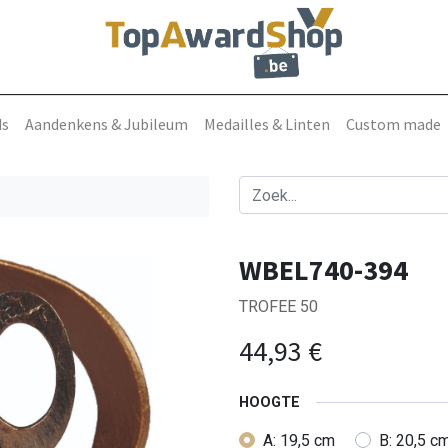
ds
Aandenkens & Jubileum
Medailles & Linten
Custom made
WBEL740-394
TROFEE 50
44,93
€
HOOGTE
A: 19,5 cm
B: 20,5 c