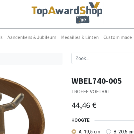
ds
Aandenkens & Jubileum
Medailles & Linten
Custom made
WBEL740-005
TROFEE VOETBAL
44,46
€
HOOGTE
A: 19,5 cm
B: 20,5 c