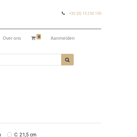
+32 (0) 15 250 150
0
Over ons
Aanmelden
m
C: 21,5 cm