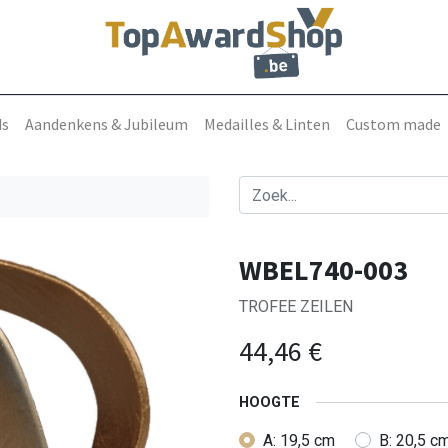
ds
Aandenkens & Jubileum
Medailles & Linten
Custom made
WBEL740-003
TROFEE ZEILEN
44,46
€
HOOGTE
A: 19,5 cm
B: 20,5 c