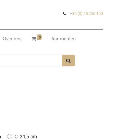
+32 (0) 15 250 150
0
Over ons
Aanmelden
m
C: 21,5 cm