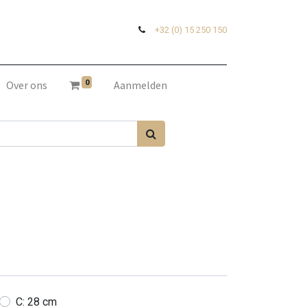
+32 (0) 15 250 150
0
Over ons
Aanmelden
C: 28 cm