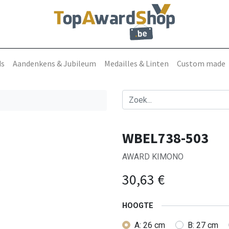
ds
Aandenkens & Jubileum
Medailles & Linten
Custom made
WBEL738-503
AWARD KIMONO
30,63
€
HOOGTE
A: 26 cm
B: 27 cm