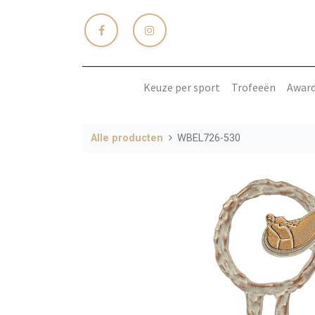
Keuze per sport
Trofeeën
Awar
Alle producten
WBEL726-530