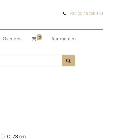
+32 (0) 15 250 150
0
Over ons
Aanmelden
C: 28 cm