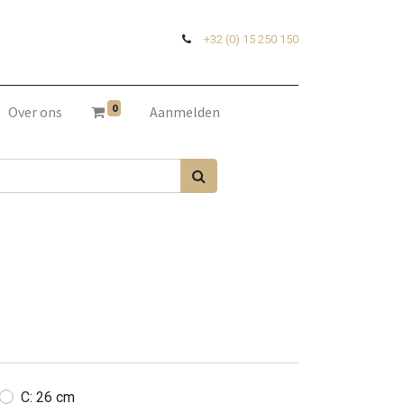
+32 (0) 15 250 150
0
Over ons
Aanmelden
C: 26 cm