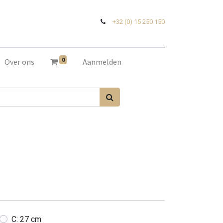
+32 (0) 15 250 150
0
Over ons
Aanmelden
C: 27 cm