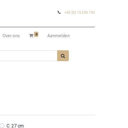
+32 (0) 15 250 150
0
Over ons
Aanmelden
C: 27 cm