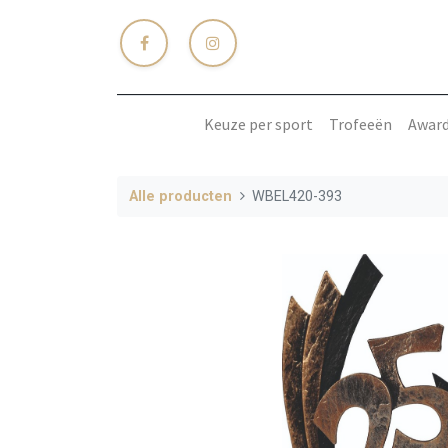
Keuze per sport
Trofeeën
Awar
Alle producten
WBEL420-393