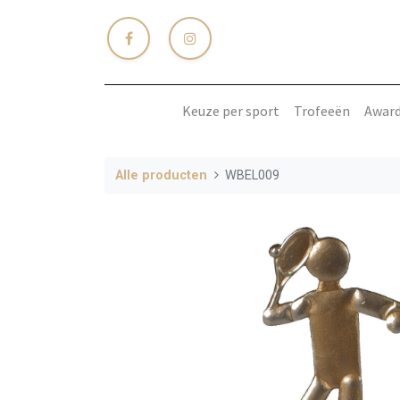
Keuze per sport
Trofeeën
Awar
Alle producten
WBEL009