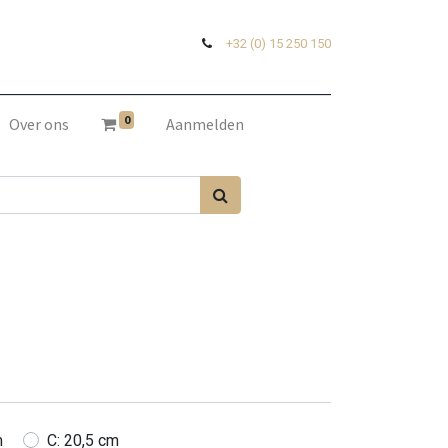
+32 (0) 15 250 150
0
Over ons
Aanmelden
m
C: 20,5 cm