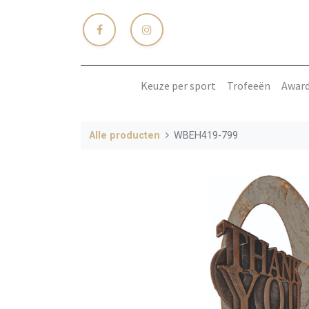
Keuze per sport
Trofeeën
Awar
Alle producten
WBEH419-799