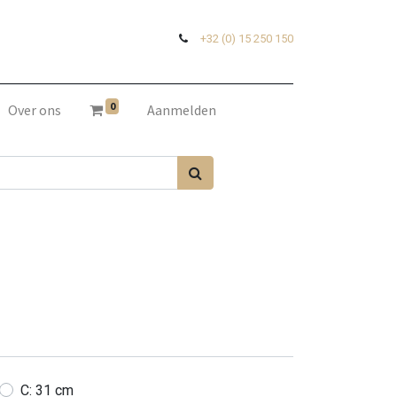
+32 (0) 15 250 150
0
Over ons
Aanmelden
C: 31 cm