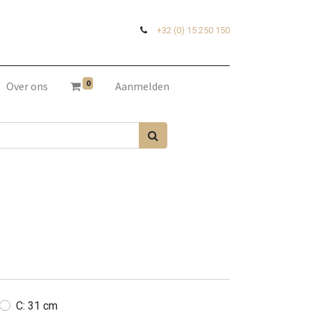
+32 (0) 15 250 150
0
Over ons
Aanmelden
C: 31 cm