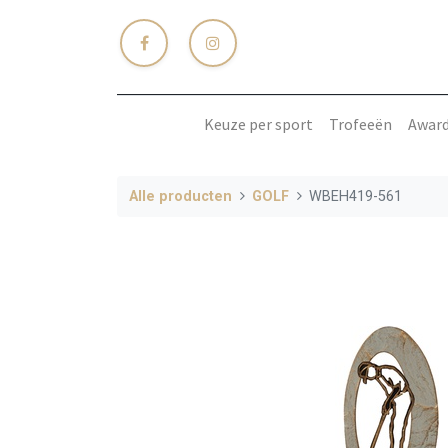
Keuze per sport
Trofeeën
Awar
Alle producten
GOLF
WBEH419-561